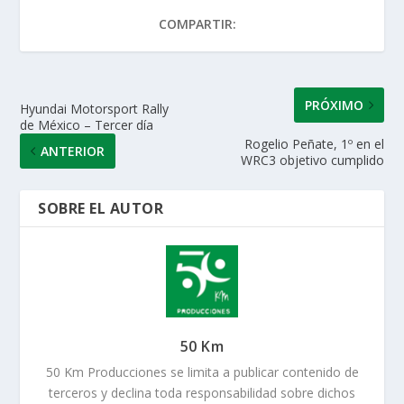
A
o
dI
ar
COMPARTIR:
p
o
n
ti
p
k
r
PRÓXIMO
Hyundai Motorsport Rally
de México – Tercer día
Rogelio Peñate, 1º en el
ANTERIOR
WRC3 objetivo cumplido
SOBRE EL AUTOR
50 Km
50 Km Producciones se limita a publicar contenido de
terceros y declina toda responsabilidad sobre dichos