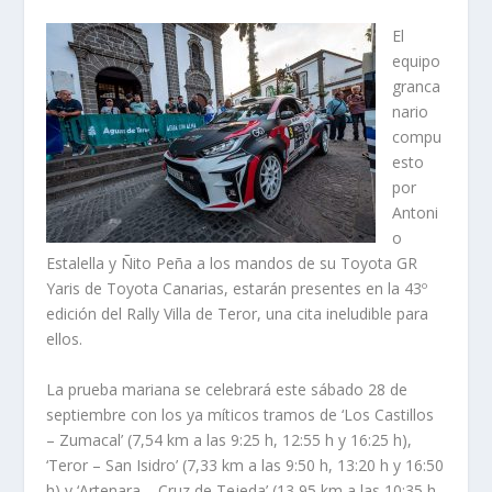
El
equipo
granca
nario
compu
esto
por
Antoni
o
Estalella y Ñito Peña a los mandos de su Toyota GR
Yaris de Toyota Canarias, estarán presentes en la 43º
edición del Rally Villa de Teror, una cita ineludible para
ellos.
La prueba mariana se celebrará este sábado 28 de
septiembre con los ya míticos tramos de ‘Los Castillos
– Zumacal’ (7,54 km a las 9:25 h, 12:55 h y 16:25 h),
‘Teror – San Isidro’ (7,33 km a las 9:50 h, 13:20 h y 16:50
h) y ‘Artenara – Cruz de Tejeda’ (13,95 km a las 10:35 h,