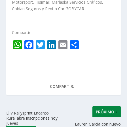
Motorsport, Hisimar, Marlaska Servicios Gráficos,
Cobian Seguros y Rent a Car GOBYCAR.
Compartir
W
F
T
Li
E
C
h
ac
w
n
m
o
at
e
itt
k
ai
m
s
b
er
e
l
p
A
o
dI
ar
COMPARTIR:
p
o
n
ti
p
k
r
PRÓXIMO
El V Rallysprint Encanto
Rural abre inscripciones hoy
jueves
Lauren García con nuevo