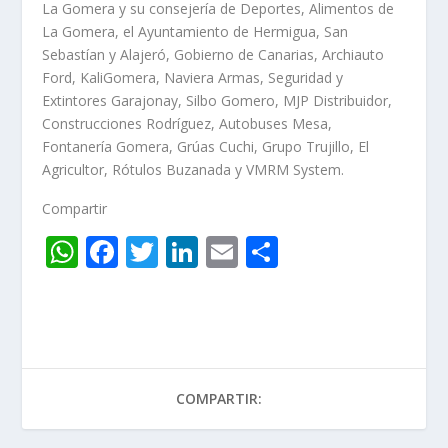
La Gomera y su consejería de Deportes, Alimentos de
La Gomera, el Ayuntamiento de Hermigua, San
Sebastían y Alajeró, Gobierno de Canarias, Archiauto
Ford, KaliGomera, Naviera Armas, Seguridad y
Extintores Garajonay, Silbo Gomero, MJP Distribuidor,
Construcciones Rodríguez, Autobuses Mesa,
Fontanería Gomera, Grúas Cuchi, Grupo Trujillo, El
Agricultor, Rótulos Buzanada y VMRM System.
Compartir
W
F
T
Li
E
C
h
ac
w
n
m
o
at
e
itt
k
ai
m
s
b
er
e
l
p
A
o
dI
ar
COMPARTIR:
p
o
n
ti
p
k
r