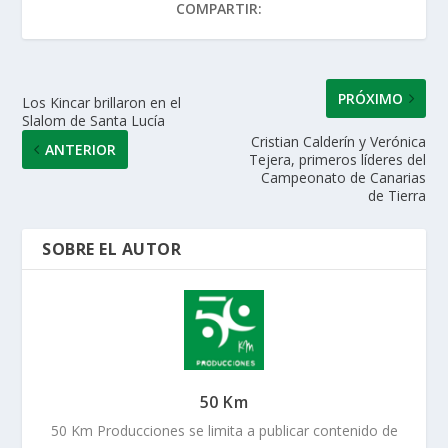
COMPARTIR:
p
o
n
ti
p
k
r
PRÓXIMO
Los Kincar brillaron en el
Slalom de Santa Lucía
Cristian Calderín y Verónica
ANTERIOR
Tejera, primeros líderes del
Campeonato de Canarias
de Tierra
SOBRE EL AUTOR
50 Km
50 Km Producciones se limita a publicar contenido de