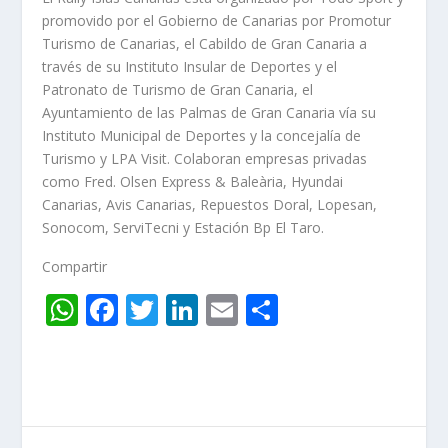
promovido por el Gobierno de Canarias por Promotur
Turismo de Canarias, el Cabildo de Gran Canaria a
través de su Instituto Insular de Deportes y el
Patronato de Turismo de Gran Canaria, el
Ayuntamiento de las Palmas de Gran Canaria vía su
Instituto Municipal de Deportes y la concejalía de
Turismo y LPA Visit. Colaboran empresas privadas
como Fred. Olsen Express & Baleària, Hyundai
Canarias, Avis Canarias, Repuestos Doral, Lopesan,
Sonocom, ServiTecni y Estación Bp El Taro.
Compartir
W
F
T
Li
E
C
h
ac
w
n
m
o
at
e
itt
k
ai
m
s
b
er
e
l
p
A
o
dI
ar