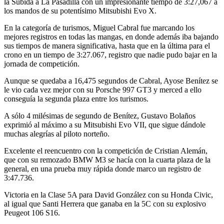
la Subida a La Pasadilla con un impresionante tiempo de 3:27,067 a
los mandos de su potentísimo Mitsubishi Evo X.
En la categoría de turismos, Miguel Cabral fue marcando los
mejores registros en todas las mangas, en donde además iba bajando
sus tiempos de manera significativa, hasta que en la última para el
crono en un tiempo de 3:27.067, registro que nadie pudo bajar en la
jornada de competición.
Aunque se quedaba a 16,475 segundos de Cabral, Ayose Benítez se
le vio cada vez mejor con su Porsche 997 GT3 y merced a ello
conseguía la segunda plaza entre los turismos.
A sólo 4 milésimas de segundo de Benítez, Gustavo Bolaños
exprimió al máximo a su Mitsubishi Evo VII, que sigue dándole
muchas alegrías al piloto norteño.
Excelente el reencuentro con la competición de Cristian Alemán,
que con su remozado BMW M3 se hacía con la cuarta plaza de la
general, en una prueba muy rápida donde marco un registro de
3:47.736.
Victoria en la Clase 5A para David González con su Honda Civic,
al igual que Santi Herrera que ganaba en la 5C con su explosivo
Peugeot 106 S16.