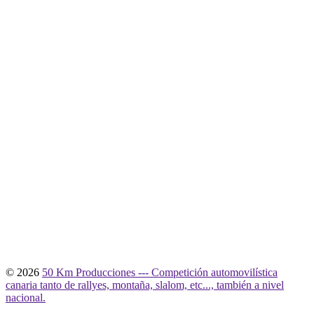
© 2026
50 Km Producciones --- Competición automovilística
canaria tanto de rallyes, montaña, slalom, etc..., también a nivel
nacional.