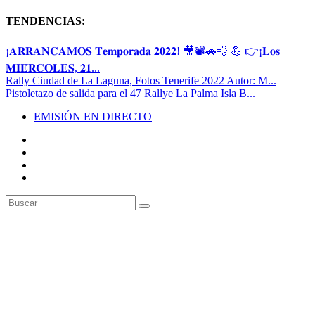
TENDENCIAS:
¡𝐀𝐑𝐑𝐀𝐍𝐂𝐀𝐌𝐎𝐒 𝐓𝐞𝐦𝐩𝐨𝐫𝐚𝐝𝐚 𝟐𝟎𝟐𝟐! 🎥📽🚗💨 💪 👉¡𝐋𝐨𝐬
𝐌𝐈𝐄́𝐑𝐂𝐎𝐋𝐄𝐒, 𝟐𝟏...
Rally Ciudad de La Laguna, Fotos Tenerife 2022 Autor: M...
Pistoletazo de salida para el 47 Rallye La Palma Isla B...
EMISIÓN EN DIRECTO