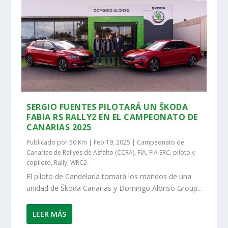
SERGIO FUENTES PILOTARÁ UN ŠKODA
FABIA RS RALLY2 EN EL CAMPEONATO DE
CANARIAS 2025
Publicado por
50 Km
|
Feb 19, 2025
|
Campeonato de
Canarias de Rallyes de Asfalto (CCRA)
,
FIA
,
FIA ERC
,
piloto y
copiloto
,
Rally
,
WRC2
El piloto de Candelaria tomará los mandos de una
unidad de Škoda Canarias y Domingo Alonso Group...
LEER MÁS