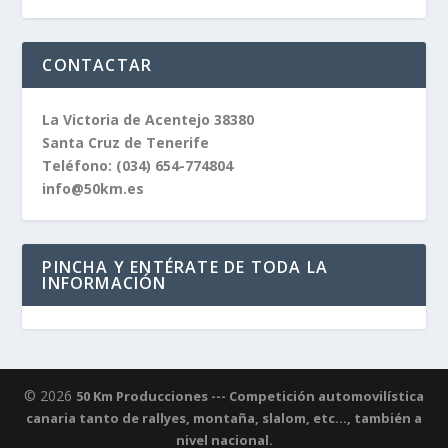
CONTACTAR
La Victoria de Acentejo 38380
Santa Cruz de Tenerife
Teléfono:
(034) 654-774804
info@50km.es
PINCHA Y ENTÉRATE DE TODA LA
INFORMACIÓN
© 2026
50 Km Producciones --- Competición automovilística
canaria tanto de rallyes, montaña, slalom, etc..., también a
nivel nacional.