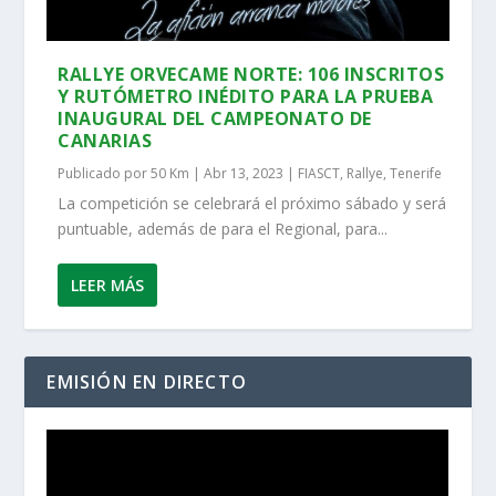
RALLYE ORVECAME NORTE: 106 INSCRITOS
Y RUTÓMETRO INÉDITO PARA LA PRUEBA
INAUGURAL DEL CAMPEONATO DE
CANARIAS
Publicado por
50 Km
|
Abr 13, 2023
|
FIASCT
,
Rallye
,
Tenerife
La competición se celebrará el próximo sábado y será
puntuable, además de para el Regional, para...
LEER MÁS
EMISIÓN EN DIRECTO