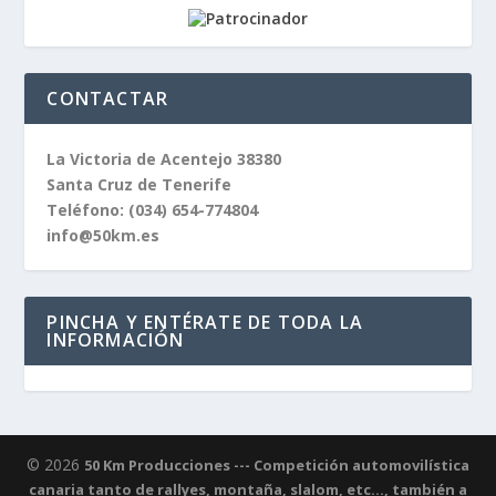
CONTACTAR
La Victoria de Acentejo 38380
Santa Cruz de Tenerife
Teléfono:
(034) 654-774804
info@50km.es
PINCHA Y ENTÉRATE DE TODA LA
INFORMACIÓN
© 2026
50 Km Producciones --- Competición automovilística
canaria tanto de rallyes, montaña, slalom, etc..., también a