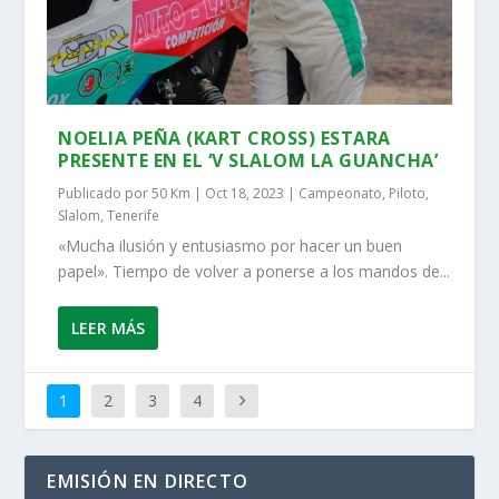
NOELIA PEÑA (KART CROSS) ESTARA
PRESENTE EN EL ‘V SLALOM LA GUANCHA’
Publicado por
50 Km
|
Oct 18, 2023
|
Campeonato
,
Piloto
,
Slalom
,
Tenerife
«Mucha ilusión y entusiasmo por hacer un buen
papel». Tiempo de volver a ponerse a los mandos de...
LEER MÁS
1
2
3
4
EMISIÓN EN DIRECTO