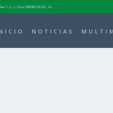
📽🚗💨 💪 👉¡𝐋𝐨𝐬 𝐌𝐈𝐄́𝐑𝐂𝐎𝐋𝐄𝐒, 𝟐𝟏...
NICIO
NOTICIAS
MULTI