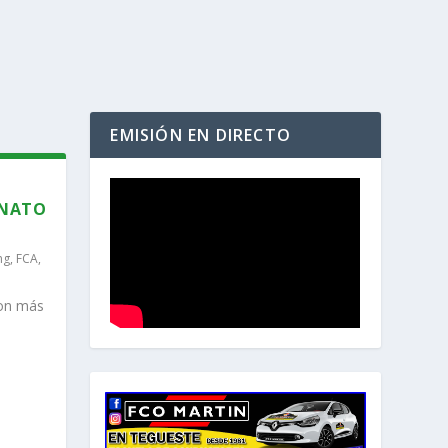
EMISIÓN EN DIRECTO
ONATO
ng
,
FCA
,
con más