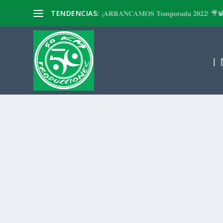
TENDENCIAS:
¡𝐀𝐑𝐑𝐀𝐍𝐂𝐀𝐌𝐎𝐒 𝐓𝐞𝐦𝐩𝐨𝐫𝐚𝐝𝐚 𝟐𝟎𝟐𝟐! 🎥
I