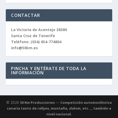
CONTACTAR
La Victoria de Acentejo 38380
Santa Cruz de Tenerife
Teléfono:
(034) 654-774804
info@50km.es
PINCHA Y ENTÉRATE DE TODA LA
INFORMACIÓN
© 2026
50 Km Producciones --- Competición automovilística
canaria tanto de rallyes, montaña, slalom, etc..., también a
nivel nacional.