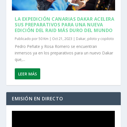
LA EXPEDICIÓN CANARIAS DAKAR ACELERA
SUS PREPARATIVOS PARA UNA NUEVA
EDICIÓN DEL RAID MÁS DURO DEL MUNDO
Publicado por
50 Km
|
Oct 21, 2023
|
Dakar
,
piloto y copiloto
Pedro Peñate y Rosa Romero se encuentran
inmersos ya en los preparativos para un nuevo Dakar
que,...
LEER MÁS
EMISIÓN EN DIRECTO