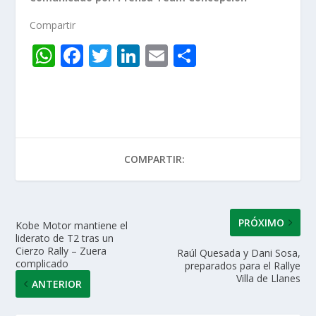
Compartir
W
F
T
Li
E
C
h
ac
w
n
m
o
at
e
itt
k
ai
m
s
b
er
e
l
p
A
o
dI
ar
COMPARTIR:
p
o
n
ti
p
k
r
PRÓXIMO
Kobe Motor mantiene el
liderato de T2 tras un
Cierzo Rally – Zuera
Raúl Quesada y Dani Sosa,
complicado
preparados para el Rallye
Villa de Llanes
ANTERIOR