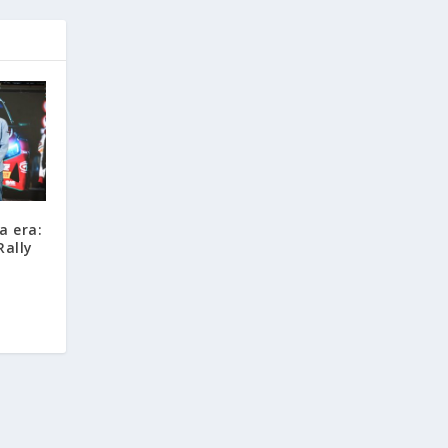
a era:
Rally