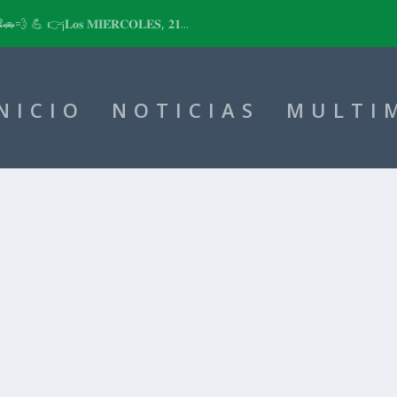
📽🚗💨 💪 👉¡𝐋𝐨𝐬 𝐌𝐈𝐄́𝐑𝐂𝐎𝐋𝐄𝐒, 𝟐𝟏...
NICIO
NOTICIAS
MULTI