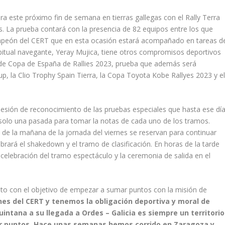
a este próximo fin de semana en tierras gallegas con el Rally Terra
. La prueba contará con la presencia de 82 equipos entre los que
campeón del CERT que en esta ocasión estará acompañado en tareas d
abitual navegante, Yeray Mujica, tiene otros compromisos deportivos
a de Copa de España de Rallies 2023, prueba que además será
p, la Clio Trophy Spain Tierra, la Copa Toyota Kobe Rallyes 2023 y e
 sesión de reconocimiento de las pruebas especiales que hasta ese dí
 solo una pasada para tomar la notas de cada uno de los tramos.
 de la mañana de la jornada del viernes se reservan para continuar
rará el shakedown y el tramo de clasificación. En horas de la tarde
a celebración del tramo espectáculo y la ceremonia de salida en el
ato con el objetivo de empezar a sumar puntos con la misión de
s del CERT y tenemos la obligación deportiva y moral de
intana a su llegada a Ordes – Galicia es siempre un territorio
r puntos. Hace unas semanas hemos corrido en Zaragoza y