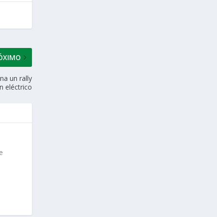
ÓXIMO
na un rally
n eléctrico
e