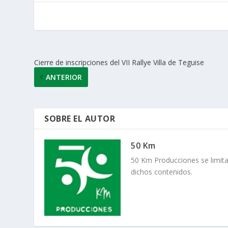
p
o
n
ti
p
k
r
Cierre de inscripciones del VII Rallye Villa de Teguise
ANTERIOR
SOBRE EL AUTOR
50 Km
50 Km Producciones se limita
dichos contenidos.