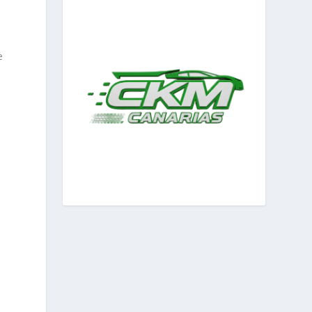
e
l
a