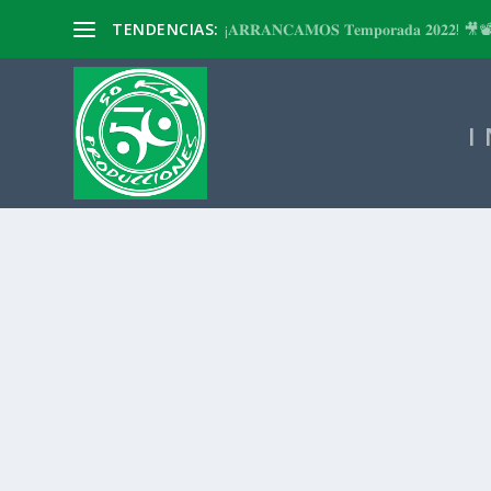
TENDENCIAS:
¡𝐀𝐑𝐑𝐀𝐍𝐂𝐀𝐌𝐎𝐒 𝐓𝐞𝐦𝐩𝐨𝐫𝐚𝐝𝐚 𝟐𝟎𝟐𝟐! 🎥
I