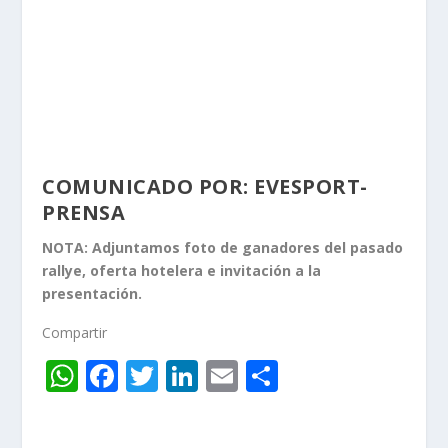
COMUNICADO POR: EVESPORT-
PRENSA
NOTA: Adjuntamos foto de ganadores del pasado
rallye, oferta hotelera e invitación a la
presentación.
Compartir
W
F
T
Li
E
C
h
ac
w
n
m
o
at
e
itt
k
ai
m