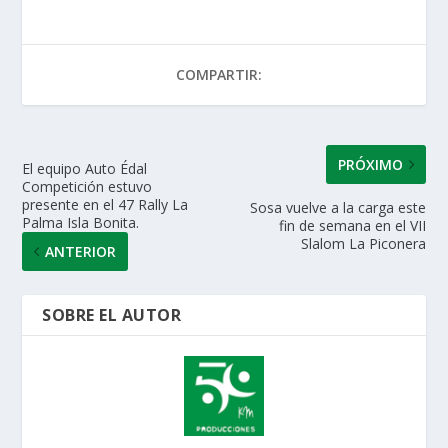
s
b
er
e
l
p
A
o
dI
ar
COMPARTIR:
p
o
n
ti
p
k
r
PRÓXIMO
El equipo Auto Édal
Competición estuvo
presente en el 47 Rally La
Sosa vuelve a la carga este
Palma Isla Bonita.
fin de semana en el VII
Slalom La Piconera
ANTERIOR
SOBRE EL AUTOR