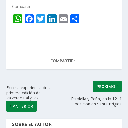
Compartir
W
F
T
Li
E
C
h
ac
w
n
m
o
at
e
itt
k
ai
m
s
b
er
e
l
p
A
o
dI
ar
COMPARTIR:
p
o
n
ti
p
k
r
PRÓXIMO
Exitosa experiencia de la
primera edición del
Valverde RallyTest
Estalella y Peña, en la 12+1
posición en Santa Brígida
ANTERIOR
SOBRE EL AUTOR