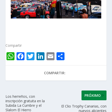
Compartir
W
F
T
Li
E
C
h
ac
w
n
m
o
at
e
itt
k
ai
m
COMPARTIR:
s
b
er
e
l
p
A
o
dI
ar
p
o
n
ti
PRÓXIMO
Los herreños, con
inscripción gratuita en la
p
k
r
Subida La Cumbre y el
El Clio Trophy Canarias, con
Slalom El Hierro
nuevos alicientes