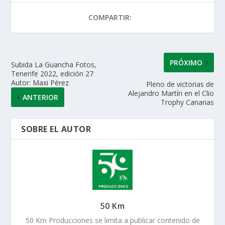
at
e
itt
k
ai
m
COMPARTIR:
s
b
er
e
l
p
A
o
dI
ar
p
o
n
ti
PRÓXIMO
Subida La Guancha Fotos,
Tenerife 2022, edición 27
p
k
r
Autor: Maxi Pérez
Pleno de victorias de
Alejandro Martín en el Clio
ANTERIOR
Trophy Canarias
SOBRE EL AUTOR
50 Km
50 Km Producciones se limita a publicar contenido de