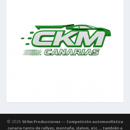
© 2026
50 Km Producciones --- Competición automovilística
canaria tanto de rallyes, montaña, slalom, etc..., también a