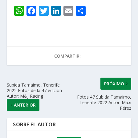
W
F
T
Li
E
C
h
ac
w
n
m
o
at
e
itt
k
ai
m
s
b
er
e
l
p
A
o
dI
ar
COMPARTIR:
p
o
n
ti
p
k
r
PRÓXIMO
Subida Tamaimo, Tenerife
2022 Fotos de la 47 edición
Autor: M&J Racing
Fotos 47 Subida Tamaimo,
Tenerife 2022 Autor: Maxi
ANTERIOR
Pérez
SOBRE EL AUTOR