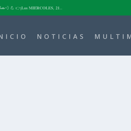
📽🚗💨 💪 👉¡𝐋𝐨𝐬 𝐌𝐈𝐄́𝐑𝐂𝐎𝐋𝐄𝐒, 𝟐𝟏...
NICIO
NOTICIAS
MULTI