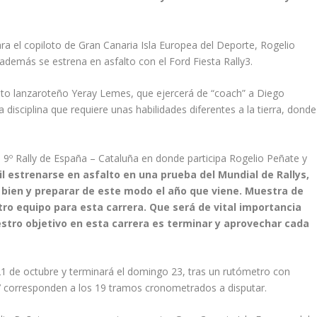
ara el copiloto de Gran Canaria Isla Europea del Deporte, Rogelio
demás se estrena en asfalto con el Ford Fiesta Rally3.
loto lanzaroteño Yeray Lemes, que ejercerá de “coach” a Diego
isciplina que requiere unas habilidades diferentes a la tierra, donde
el 9º Rally de España – Cataluña en donde participa Rogelio Peñate y
il estrenarse en asfalto en una prueba del Mundial de Rallys,
bien y preparar de este modo el año que viene. Muestra de
tro equipo para esta carrera. Que será de vital importancia
estro objetivo en esta carrera es terminar y aprovechar cada
21 de octubre y terminará el domingo 23, tras un rutómetro con
77 corresponden a los 19 tramos cronometrados a disputar.