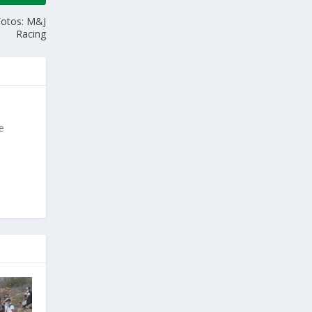
Fotos: M&J
Racing
e