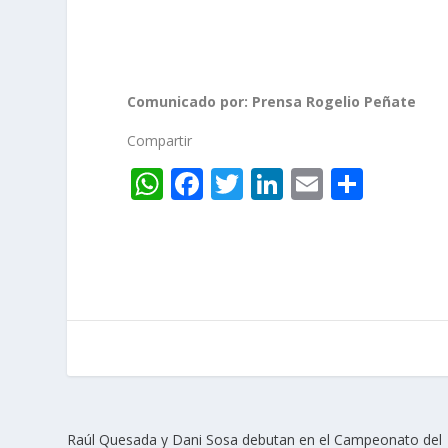
Comunicado por: Prensa Rogelio Peñate
Compartir
W
F
T
Li
E
C
h
ac
w
n
m
o
at
e
itt
k
ai
m
s
b
er
e
l
p
A
o
dI
ar
p
o
n
ti
p
k
r
Raúl Quesada y Dani Sosa debutan en el Campeonato del