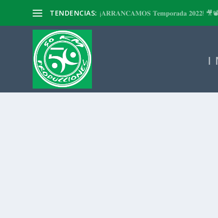
TENDENCIAS:
¡𝐀𝐑𝐑𝐀𝐍𝐂𝐀𝐌𝐎𝐒 𝐓𝐞𝐦𝐩𝐨𝐫𝐚𝐝𝐚 𝟐𝟎𝟐𝟐! 🎥
I