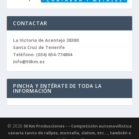
CONTACTAR
La Victoria de Acentejo 38380
Santa Cruz de Tenerife
Teléfono:
(034) 654-774804
info@50km.es
PINCHA Y ENTÉRATE DE TODA LA
INFORMACIÓN
© 2026
50 Km Producciones --- Competición automovilística
canaria tanto de rallyes, montaña, slalom, etc..., también a