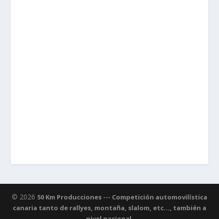
© 2026
50 Km Producciones --- Competición automovilística
canaria tanto de rallyes, montaña, slalom, etc..., también a
nivel nacional.