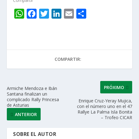
Compartir
W
F
T
Li
E
C
h
ac
w
n
m
o
at
e
itt
k
ai
m
s
b
er
e
l
p
A
o
dI
ar
COMPARTIR:
p
o
n
ti
p
k
r
PRÓXIMO
Armiche Mendoza e Ibán
Santana finalizan un
complicado Rally Princesa
Enrique Cruz-Yeray Mujica,
de Asturias
con el número uno en el 47
Rallye La Palma Isla Bonita
ANTERIOR
– Trofeo CICAR
SOBRE EL AUTOR