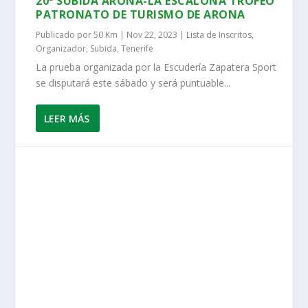
20ª SUBIDA ARONA-LA ESCALONA TROFEO
PATRONATO DE TURISMO DE ARONA
Publicado por
50 Km
|
Nov 22, 2023
|
Lista de Inscritos
,
Organizador
,
Subida
,
Tenerife
La prueba organizada por la Escudería Zapatera Sport
se disputará este sábado y será puntuable...
LEER MÁS