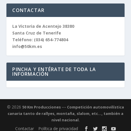
CONTACTAR
La Victoria de Acentejo 38380
Santa Cruz de Tenerife
Teléfono:
(034) 654-774804
info@50km.es
PINCHA Y ENTÉRATE DE TODA LA
INFORMACIÓN
© 2026
50 Km Producciones --- Competición automovilística
canaria tanto de rallyes, montaña, slalom, etc..., también a
nivel nacional.
Contactar
Política de privacidad