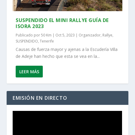
SUSPENDIDO EL MINI RALLYE GUÍA DE
ISORA 2023
Publicado por
50 Km
|
Oct 5, 2023
|
Organizador
,
Rallye
,
SUSPENDIDO
,
Tenerife
Causas de fuerza mayor y ajenas a la Escudería Villa
de Adeje han hecho que esta se vea en la...
LEER MÁS
EMISIÓN EN DIRECTO